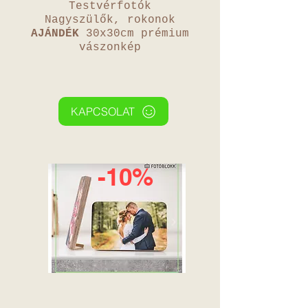
Testvérfotók
Nagyszülők, rokonok
AJÁNDÉK
30x30cm prémium
vászonkép
KAPCSOLAT
-10%