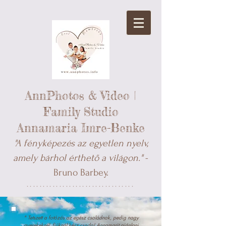
AnnPhotos & Video |
Family Studio
Annamaria Imre-Benke
"A fényképezés az egyetlen nyelv,
amely bárhol érthető a világon."
-
Bruno Barbey.
*********************************
" Tetszett a fotózás az egész családnak, pedig nagy
gyerekeknél, fiúknál kész csoda! Annamarit ajánlani