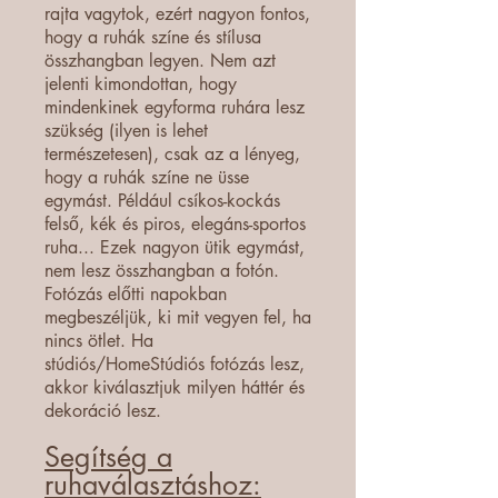
rajta vagytok, ezért nagyon fontos,
hogy a ruhák színe és stílusa
összhangban legyen. Nem azt
jelenti kimondottan, hogy
mindenkinek egyforma ruhára lesz
szükség (ilyen is lehet
természetesen), csak az a lényeg,
hogy a ruhák színe ne üsse
egymást. Például csíkos-kockás
felső, kék és piros, elegáns-sportos
ruha... Ezek nagyon ütik egymást,
nem lesz összhangban a fotón.
Fotózás előtti napokban
megbeszéljük, ki mit vegyen fel, ha
nincs ötlet. Ha
stúdiós/HomeStúdiós fotózás lesz,
akkor kiválasztjuk milyen háttér és
dekoráció lesz.
Segítség a
ruhaválasztáshoz: