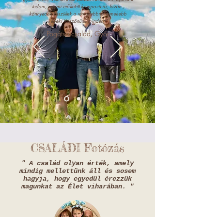
tudom, semmi erőltetett kompozíció, lazán ,
könnyedén készültek a remekebbnél remekebb
képek! Köszönünk mindent!"
Pogátsa család, Győr
CSALÁDI Fotózás
" A család olyan érték, amely
mindig mellettünk áll és sosem
hagyja, hogy egyedül érezzük
magunkat az Élet viharában. "