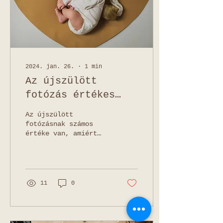
2024. jan. 26.
∙
1
min
Az újszülött
fotózás értékes
lehetőség - 4 érv
Az újszülött
fotózásnak számos
értéke van, amiért
fontos és különleges
időszak az életben.
Először is, az
újszülött fotózás
lehetővé...
11
0