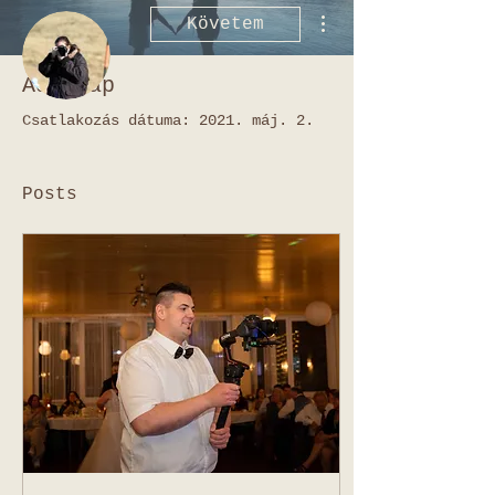
További műveletek
Követem
Adatlap
Admin
annphotosannamaria
Csatlakozás dátuma: 2021. máj. 2.
Posts