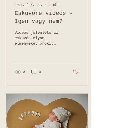
2024. ápr. 22.
∙
2
min
Esküvőre videós -
Igen vagy nem?
Videós jelenléte az
esküvőn olyan
élményeket örökít
meg, melyeket fotókon
keresztül nem lehet
teljes mértékben
átadni. A mozgókép...
8
0