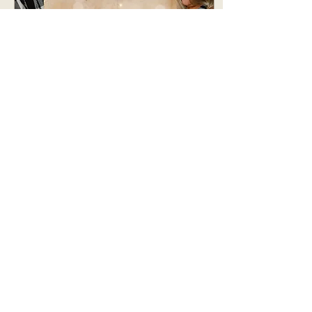
2024. jan. 25.
∙
1
min
3 ok miért érdemes
kismama fotózásra
menni
A kismama fotózás
fontos és értékes
lehetőség a terhes
nők számára több
okból is. Először is,
ez az időszak egy